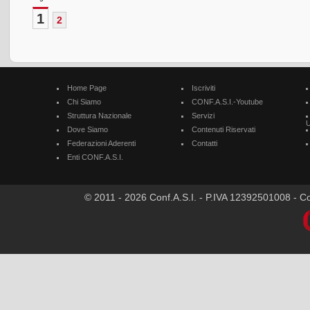
1
2
Home Page
Iscriviti
Chi Siamo
CONF.A.S.I.-Youtube
Struttura Nazionale
Servizi
U
Dove Siamo
Contenuti Riservati
Federazioni Aderenti
Contatti
Enti CONF.A.S.I.
© 2011 - 2026 Conf.A.S.I. - P.IVA 12392501008 - Cod.