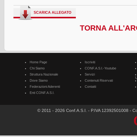
SCARICA ALLEGATO
TORNA ALL'ARC
Home Page
Iscriviti
Chi Siamo
CONF.A.S.I.-Youtube
Struttura Nazionale
Servizi
U
Dove Siamo
Contenuti Riservati
Federazioni Aderenti
Contatti
Enti CONF.A.S.I.
© 2011 - 2026 Conf.A.S.I. - P.IVA 12392501008 - Cod.