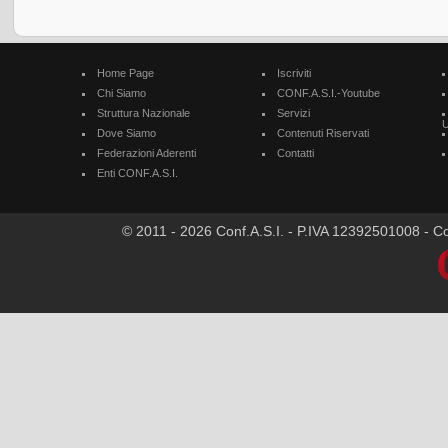
Home Page
Iscriviti
Chi Siamo
CONF.A.S.I.-Youtube
Struttura Nazionale
Servizi
U
Dove Siamo
Contenuti Riservati
Federazioni Aderenti
Contatti
Enti CONF.A.S.I.
© 2011 - 2026 Conf.A.S.I. - P.IVA 12392501008 - Cod.