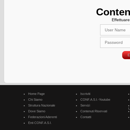
Conten
Effettuare 
Home Page
Iscriviti
Chi Siamo
CONF.A.S.I.-Youtube
Struttura Nazionale
Servizi
U
Dove Siamo
Contenuti Riservati
Federazioni Aderenti
Contatti
Enti CONF.A.S.I.