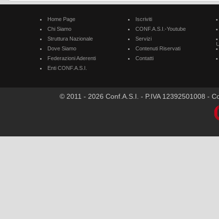
Home Page
Iscriviti
Chi Siamo
CONF.A.S.I.-Youtube
Struttura Nazionale
Servizi
U
Dove Siamo
Contenuti Riservati
Federazioni Aderenti
Contatti
Enti CONF.A.S.I.
© 2011 - 2026 Conf.A.S.I. - P.IVA 12392501008 - Cod.