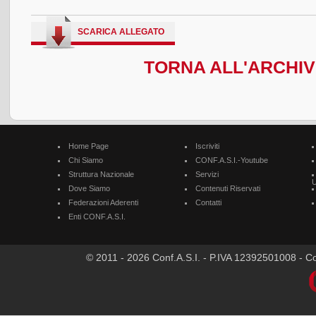
SCARICA ALLEGATO
TORNA ALL'ARCHIVI
Home Page
Iscriviti
Chi Siamo
CONF.A.S.I.-Youtube
Struttura Nazionale
Servizi
U
Dove Siamo
Contenuti Riservati
Federazioni Aderenti
Contatti
Enti CONF.A.S.I.
© 2011 - 2026 Conf.A.S.I. - P.IVA 12392501008 - Cod.